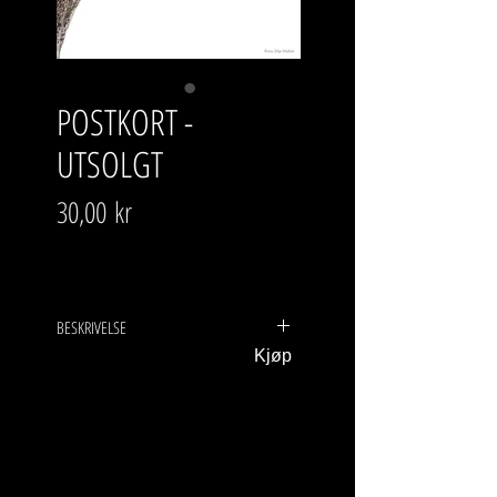
POSTKORT -
UTSOLGT
Pris
30,00 kr
BESKRIVELSE
Kjøp
Beklager UTSOLGT for øyeblikket. Ta
kontakt, så sender jeg deg så fort
jeg får dem inn igjen.
Postkort
Foto Silje Holter, skulpturer Harriet
Fjeldheim