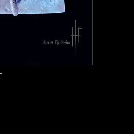
utforming. Jeg valgte 
Springsteen og fordi 
konserter av en gaml